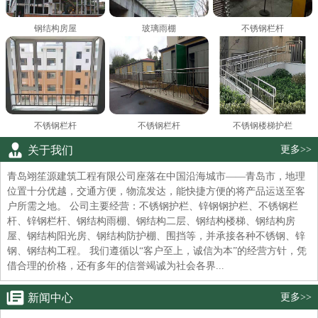
钢结构房屋
玻璃雨棚
不锈钢栏杆
不锈钢栏杆
不锈钢栏杆
不锈钢楼梯护栏
关于我们
更多>>
青岛翊笙源建筑工程有限公司座落在中国沿海城市——青岛市，地理
位置十分优越，交通方便，物流发达，能快捷方便的将产品运送至客
户所需之地。 公司主要经营：不锈钢护栏、锌钢钢护栏、不锈钢栏
杆、锌钢栏杆、钢结构雨棚、钢结构二层、钢结构楼梯、钢结构房
屋、钢结构阳光房、钢结构防护棚、围挡等，并承接各种不锈钢、锌
钢、钢结构工程。 我们遵循以“客户至上，诚信为本”的经营方针，凭
借合理的价格，还有多年的信誉竭诚为社会各界...
新闻中心
更多>>