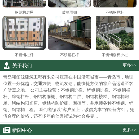
钢结构房屋
玻璃雨棚
不锈钢栏杆
不锈钢栏杆
不锈钢栏杆
不锈钢楼梯护栏
关于我们
更多>>
青岛翊笙源建筑工程有限公司座落在中国沿海城市——青岛市，地理
位置十分优越，交通方便，物流发达，能快捷方便的将产品运送至客
户所需之地。 公司主要经营：不锈钢护栏、锌钢钢护栏、不锈钢栏
杆、锌钢栏杆、钢结构雨棚、钢结构二层、钢结构楼梯、钢结构房
屋、钢结构阳光房、钢结构防护棚、围挡等，并承接各种不锈钢、锌
钢、钢结构工程。 我们遵循以“客户至上，诚信为本”的经营方针，凭
借合理的价格，还有多年的信誉竭诚为社会各界...
新闻中心
更多>>